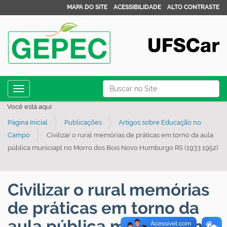
MAPA DO SITE
ACESSIBILIDADE
ALTO CONTRASTE
N
Busca
Toggle navigation
a
Busca Avançada…
Você está aqui:
v
Página Inicial
Publicações
Artigos sobre Educação no
e
Campo
Civilizar o rural memórias de práticas em torno da aula
g
pública municiapl no Morro dos Bois Novo Humburgo RS (1933 1952)
a
ç
ã
Civilizar o rural memórias
o
de práticas em torno da
aula pública municiapl no