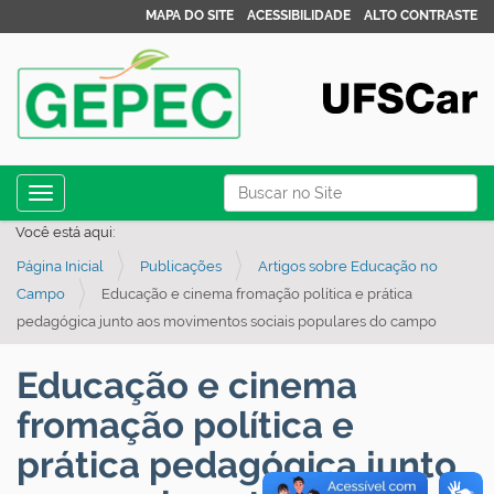
MAPA DO SITE
ACESSIBILIDADE
ALTO CONTRASTE
N
Busca
Toggle navigation
a
Busca Avançada…
Você está aqui:
v
Página Inicial
Publicações
Artigos sobre Educação no
e
Campo
Educação e cinema fromação política e prática
g
pedagógica junto aos movimentos sociais populares do campo
a
ç
Educação e cinema
ã
fromação política e
o
prática pedagógica junto