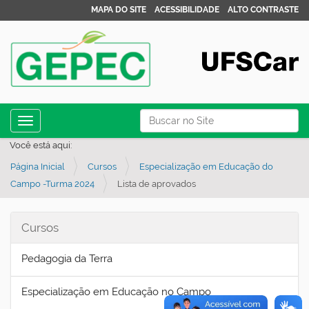
MAPA DO SITE
ACESSIBILIDADE
ALTO CONTRASTE
N
Busca
Toggle navigation
a
Busca Avançada…
Você está aqui:
v
Página Inicial
Cursos
Especialização em Educação do
e
Campo -Turma 2024
Lista de aprovados
g
a
Cursos
ç
ã
Pedagogia da Terra
o
Especialização em Educação no Campo