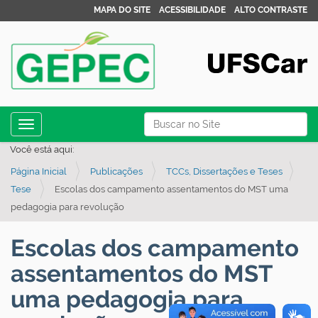
MAPA DO SITE
ACESSIBILIDADE
ALTO CONTRASTE
N
Busca
Toggle navigation
a
Busca Avançada…
Você está aqui:
v
Página Inicial
Publicações
TCCs, Dissertações e Teses
e
Tese
Escolas dos campamento assentamentos do MST uma
g
pedagogia para revolução
a
ç
Escolas dos campamento
ã
assentamentos do MST
o
uma pedagogia para