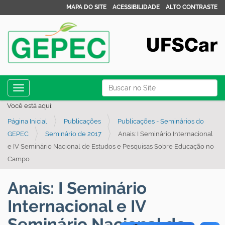
MAPA DO SITE
ACESSIBILIDADE
ALTO CONTRASTE
N
Busca
Toggle navigation
a
Busca Avançada…
Você está aqui:
v
Página Inicial
Publicações
Publicações - Seminários do
e
GEPEC
Seminário de 2017
Anais: I Seminário Internacional
g
e IV Seminário Nacional de Estudos e Pesquisas Sobre Educação no
a
Campo
ç
ã
Anais: I Seminário
o
Internacional e IV
Seminário Nacional de