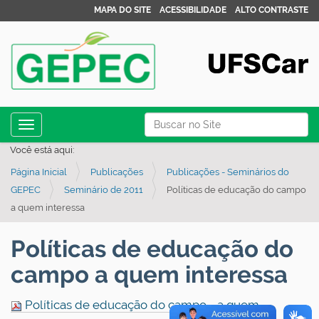
MAPA DO SITE
ACESSIBILIDADE
ALTO CONTRASTE
N
Busca
Toggle navigation
a
Busca Avançada…
Você está aqui:
v
Página Inicial
Publicações
Publicações - Seminários do
e
GEPEC
Seminário de 2011
Políticas de educação do campo
g
a quem interessa
a
ç
Políticas de educação do
ã
campo a quem interessa
o
Políticas de educação do campo - a quem