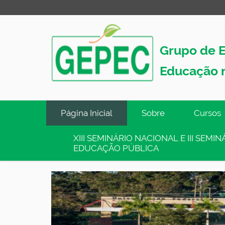
Grupo de E
Educação 
N
Página Inicial
Sobre
Cursos
a
v
XIII SEMINÁRIO NACIONAL E III SEM
EDUCAÇÃO PÚBLICA
e
g
a
ç
ã
o