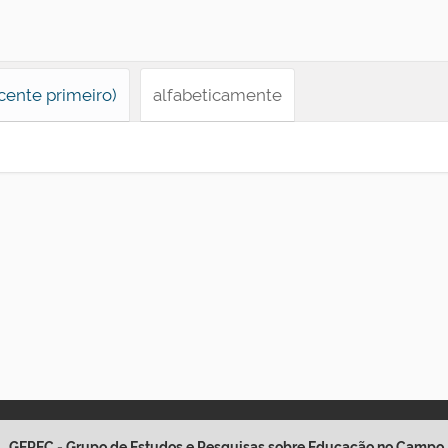
cente primeiro)
alfabeticamente
GEPEC - Grupo de Estudos e Pesquisas sobre Educação no Campo