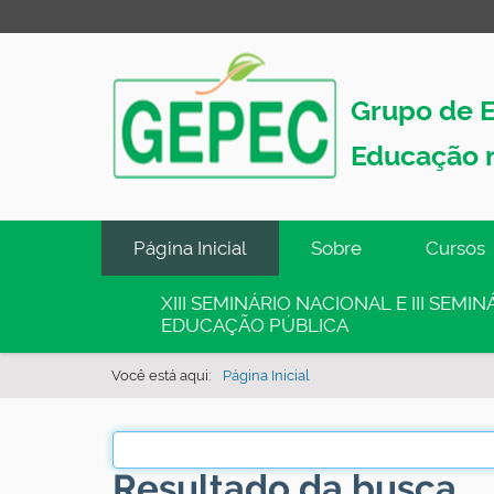
Grupo de E
Educação 
N
Página Inicial
Sobre
Cursos
a
v
XIII SEMINÁRIO NACIONAL E III SEM
EDUCAÇÃO PÚBLICA
e
g
Você está aqui:
Página Inicial
a
ç
ã
Resultado da busca
o