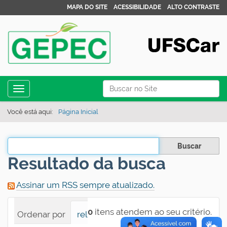
MAPA DO SITE
ACESSIBILIDADE
ALTO CONTRASTE
N
Busca
Toggle navigation
a
Busca Avançada…
v
Você está aqui:
Página Inicial
e
g
Filtrar os resultados
a
Resultado da busca
ç
ã
Assinar um RSS sempre atualizado.
o
0
itens atendem ao seu critério.
Ordenar por
relevância
data (mais recente pri