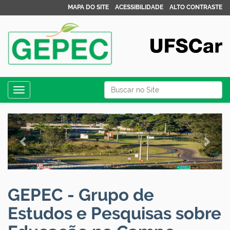
MAPA DO SITE
ACESSIBILIDADE
ALTO CONTRASTE
N
Busca
Toggle navigation
a
Busca Avançada…
v
P
N
e
r
e
g
e
x
a
ç
v
t
ã
i
GEPEC - Grupo de
o
o
Estudos e Pesquisas sobre
u