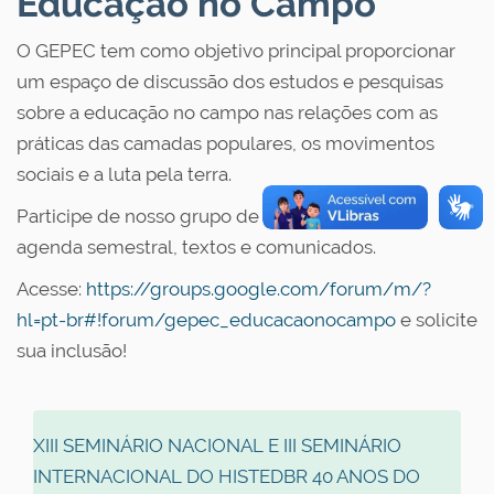
Educação no Campo
s
O GEPEC tem como objetivo principal proporcionar
um espaço de discussão dos estudos e pesquisas
sobre a educação no campo nas relações com as
práticas das camadas populares, os movimentos
sociais e a luta pela terra.
Participe de nosso grupo de e-mails e receba a
agenda semestral, textos e comunicados.
Acesse:
https://groups.google.com/forum/m/?
hl=pt-br#!forum/gepec_educacaonocampo
e solicite
sua inclusão!
XIII SEMINÁRIO NACIONAL E III SEMINÁRIO
INTERNACIONAL DO HISTEDBR 40 ANOS DO