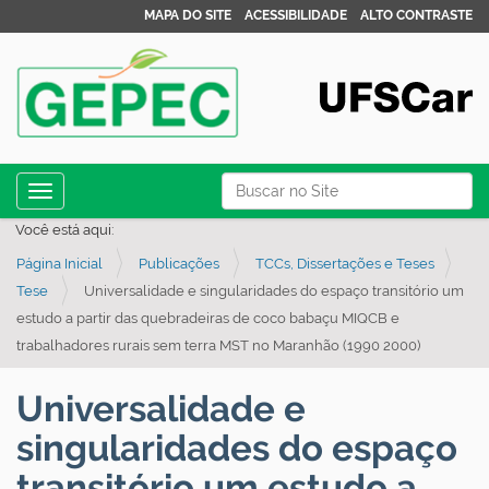
MAPA DO SITE
ACESSIBILIDADE
ALTO CONTRASTE
N
Busca
Toggle navigation
a
Busca Avançada…
Você está aqui:
v
Página Inicial
Publicações
TCCs, Dissertações e Teses
e
Tese
Universalidade e singularidades do espaço transitório um
g
estudo a partir das quebradeiras de coco babaçu MIQCB e
a
trabalhadores rurais sem terra MST no Maranhão (1990 2000)
ç
ã
Universalidade e
o
singularidades do espaço
transitório um estudo a