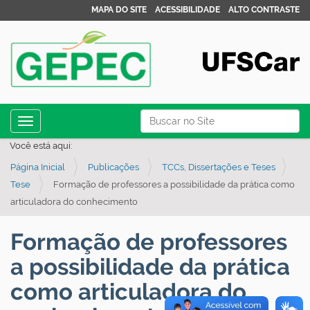
MAPA DO SITE
ACESSIBILIDADE
ALTO CONTRASTE
N
Busca
Toggle navigation
a
Busca Avançada…
Você está aqui:
v
Página Inicial
Publicações
TCCs, Dissertações e Teses
e
Tese
Formação de professores a possibilidade da prática como
g
articuladora do conhecimento
a
ç
Formação de professores
ã
a possibilidade da prática
o
como articuladora do