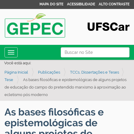
MAPA DO SITE
ACESSIBILIDADE
ALTO CONTRASTE
N
Busca
Toggle navigation
a
Busca Avançada…
Você está aqui:
v
Página Inicial
Publicações
TCCs, Dissertações e Teses
e
Tese
As bases filosóficas e epistemológicas de alguns projetos
g
de educação do campo do pretendido marxismo à aproximação ao
a
ecletismo pós moderno
ç
ã
As bases filosóficas e
o
epistemológicas de
alguns projetos de