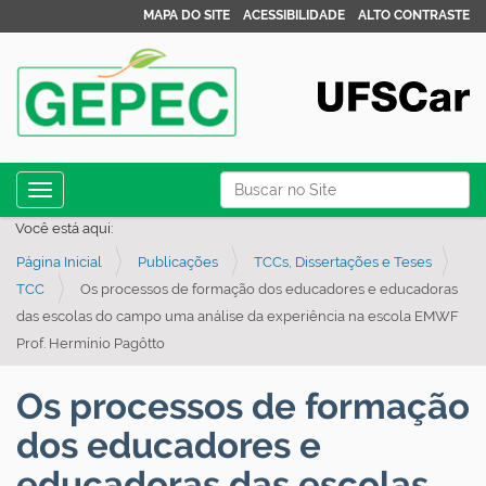
MAPA DO SITE
ACESSIBILIDADE
ALTO CONTRASTE
N
Busca
Toggle navigation
a
Busca Avançada…
Você está aqui:
v
Página Inicial
Publicações
TCCs, Dissertações e Teses
e
TCC
Os processos de formação dos educadores e educadoras
g
das escolas do campo uma análise da experiência na escola EMWF
a
Prof. Hermínio Pagôtto
ç
ã
Os processos de formação
o
dos educadores e
educadoras das escolas