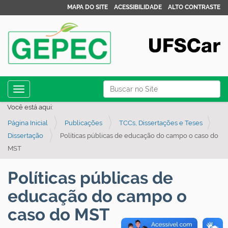
MAPA DO SITE
ACESSIBILIDADE
ALTO CONTRASTE
N
Busca
Toggle navigation
a
Busca Avançada…
Você está aqui:
v
Página Inicial
Publicações
TCCs, Dissertações e Teses
e
Dissertação
Políticas públicas de educação do campo o caso do
g
MST
a
ç
Políticas públicas de
ã
educação do campo o
o
caso do MST