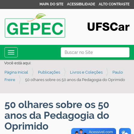
MAPA DO SITE
ACESSIBILIDADE
ALTO CONTRASTE
N
Busca
Toggle navigation
a
Busca Avançada…
Você está aqui:
v
Página Inicial
Publicações
Livros e Coleções
Paulo
e
Freire
50 olhares sobre os 50 anos da Pedagogia do Oprimido
g
a
ç
50 olhares sobre os 50
ã
anos da Pedagogia do
o
Oprimido