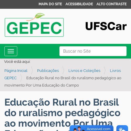
MAPA DO SITE
ACESSIBILIDADE
ALTO CONTRASTE
N
Busca
Toggle navigation
a
Busca Avançada…
Você está aqui:
v
Página Inicial
Publicações
Livros e Coleções
Livros
e
GEPEC
Educação Rural no Brasil do ruralismo pedagógico ao
g
movimento Por Uma Educação do Campo
a
ç
Educação Rural no Brasil
ã
do ruralismo pedagógico
o
ao movimento Por Uma