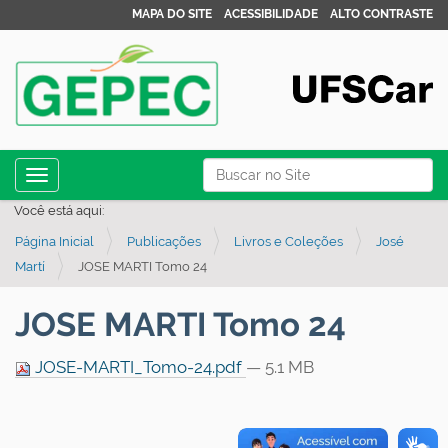
MAPA DO SITE
ACESSIBILIDADE
ALTO CONTRASTE
N
Busca
Toggle navigation
a
Busca Avançada…
Você está aqui:
v
Página Inicial
Publicações
Livros e Coleções
José
e
Martí
JOSE MARTI Tomo 24
g
a
JOSE MARTI Tomo 24
ç
ã
JOSE-MARTI_Tomo-24.pdf
— 5.1 MB
o