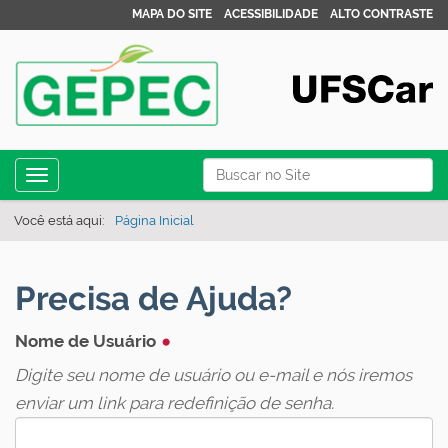
MAPA DO SITE
ACESSIBILIDADE
ALTO CONTRASTE
N
Busca
Toggle navigation
a
Busca Avançada…
v
Você está aqui:
Página Inicial
e
g
Precisa de Ajuda?
a
ç
Nome de Usuário
ã
Digite seu nome de usuário ou e-mail e nós iremos
o
enviar um link para redefinição de senha.