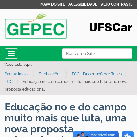
MAPA DO SITE
ACESSIBILIDADE
ALTO CONTRASTE
N
Busca
Toggle navigation
a
Busca Avançada…
Você está aqui:
v
Página Inicial
Publicações
TCCs, Dissertações e Teses
e
TCC
Educação no e do campo muito mais que luta, uma nova
g
proposta educacional
a
ç
Educação no e do campo
ã
muito mais que luta, uma
o
nova proposta