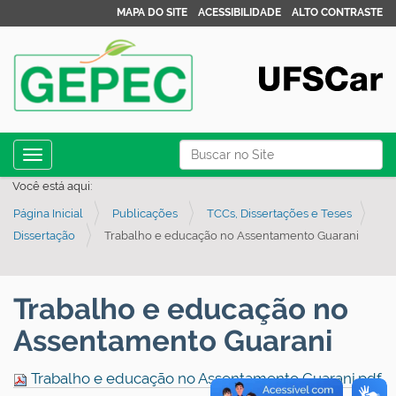
MAPA DO SITE
ACESSIBILIDADE
ALTO CONTRASTE
N
Busca
Toggle navigation
a
Busca Avançada…
Você está aqui:
v
Página Inicial
Publicações
TCCs, Dissertações e Teses
e
Dissertação
Trabalho e educação no Assentamento Guarani
g
a
ç
Trabalho e educação no
ã
Assentamento Guarani
o
Trabalho e educação no Assentamento Guarani.pdf