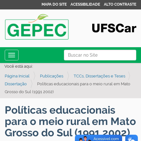
MAPA DO SITE
ACESSIBILIDADE
ALTO CONTRASTE
N
Busca
Toggle navigation
a
Busca Avançada…
Você está aqui:
v
Página Inicial
Publicações
TCCs, Dissertações e Teses
e
Dissertação
Políticas educacionais para o meio rural em Mato
g
Grosso do Sul (1991 2002)
a
ç
Políticas educacionais
ã
para o meio rural em Mato
o
Grosso do Sul (1991 2002)