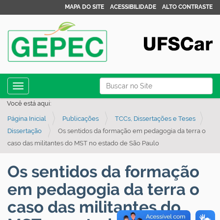
MAPA DO SITE
ACESSIBILIDADE
ALTO CONTRASTE
N
Busca
Toggle navigation
a
Busca Avançada…
Você está aqui:
v
Página Inicial
Publicações
TCCs, Dissertações e Teses
e
Dissertação
Os sentidos da formação em pedagogia da terra o
g
caso das militantes do MST no estado de São Paulo
a
ç
Os sentidos da formação
ã
em pedagogia da terra o
o
caso das militantes do