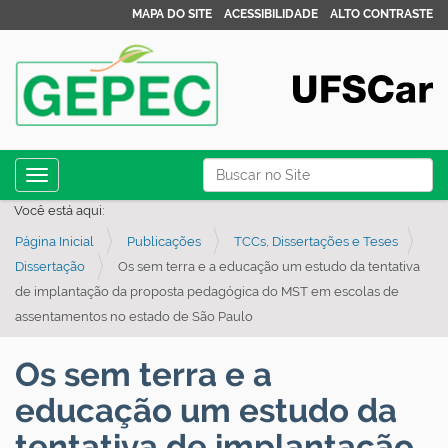
MAPA DO SITE
ACESSIBILIDADE
ALTO CONTRASTE
N
Busca
Toggle navigation
a
Busca Avançada…
Você está aqui:
v
Página Inicial
Publicações
TCCs, Dissertações e Teses
e
Dissertação
Os sem terra e a educação um estudo da tentativa
g
de implantação da proposta pedagógica do MST em escolas de
a
assentamentos no estado de São Paulo
ç
ã
Os sem terra e a
o
educação um estudo da
tentativa de implantação