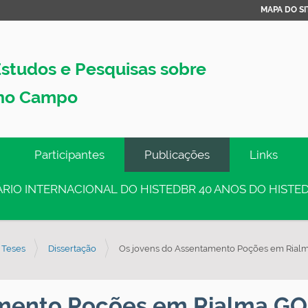
MAPA DO SI
studos e Pesquisas sobre
no Campo
Participantes
Publicações
Links
INÁRIO INTERNACIONAL DO HISTEDBR 40 ANOS DO HISTED
 Teses
Dissertação
Os jovens do Assentamento Poções em Rialma
amento Poções em Rialma GO