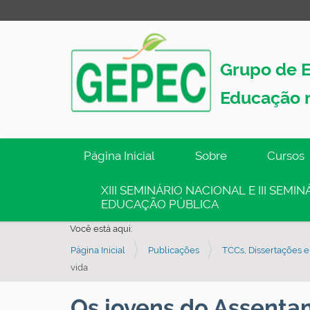
Grupo de E
Educação 
N
Página Inicial
Sobre
Cursos
a
v
XIII SEMINÁRIO NACIONAL E III SEM
EDUCAÇÃO PÚBLICA
e
g
Você está aqui:
a
Página Inicial
Publicações
TCCs, Dissertações e
ç
vida
ã
Os jovens do Assent
o