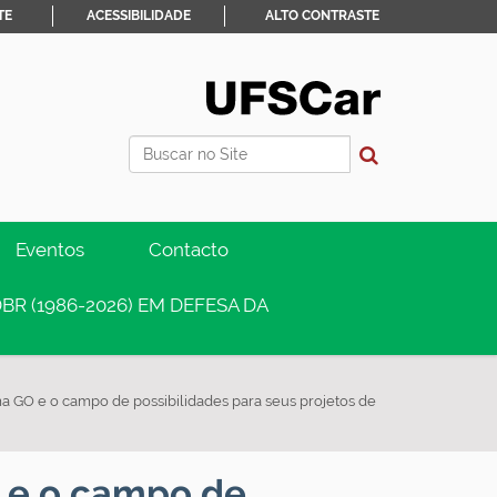
TE
ACESSIBILIDADE
ALTO CONTRASTE
Busca
Busca Avançada…
Eventos
Contacto
BR (1986-2026) EM DEFESA DA
 GO e o campo de possibilidades para seus projetos de
 e o campo de