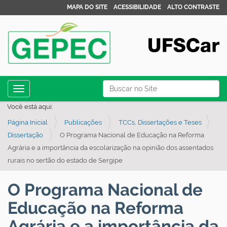
MAPA DO SITE
ACESSIBILIDADE
ALTO CONTRASTE
N
Busca
Toggle navigation
a
Busca Avançada…
Você está aqui:
v
Página Inicial
Publicações
TCCs, Dissertações e Teses
e
Dissertação
O Programa Nacional de Educação na Reforma
g
Agrária e a importância da escolarização na opinião dos assentados
a
rurais no sertão do estado de Sergipe
ç
ã
O Programa Nacional de
o
Educação na Reforma
Agrária e a importância da