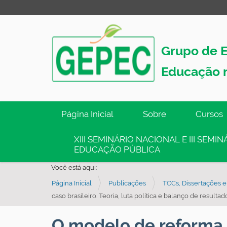
Grupo de E
Educação 
N
Página Inicial
Sobre
Cursos
a
v
XIII SEMINÁRIO NACIONAL E III SEM
EDUCAÇÃO PÚBLICA
e
g
Você está aqui:
a
Página Inicial
Publicações
TCCs, Dissertações e
ç
caso brasileiro. Teoria, luta política e balanço de resultad
ã
O modelo de reforma
o