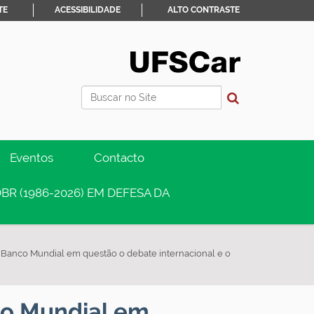
TE
ACESSIBILIDADE
ALTO CONTRASTE
Busca
Busca Avançada…
Eventos
Contacto
BR (1986-2026) EM DEFESA DA
Banco Mundial em questão o debate internacional e o
co Mundial em