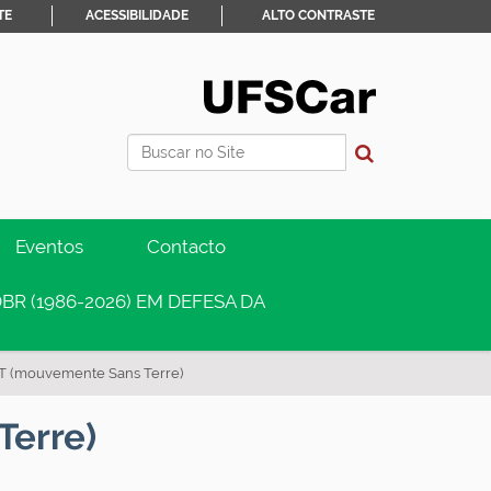
TE
ACESSIBILIDADE
ALTO CONTRASTE
Busca
Busca Avançada…
Eventos
Contacto
BR (1986-2026) EM DEFESA DA
ST (mouvemente Sans Terre)
Terre)