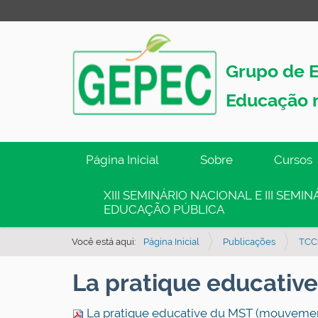
Grupo de E
Educação 
N
Página Inicial
Sobre
Cursos
a
v
XIII SEMINÁRIO NACIONAL E III SEM
EDUCAÇÃO PÚBLICA
e
g
Você está aqui:
Página Inicial
Publicações
TCCs
a
ç
La pratique educativ
ã
o
La pratique educative du MST (mouvemen