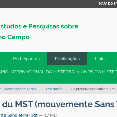
MAPA DO SI
studos e Pesquisas sobre
no Campo
Participantes
Publicações
Links
INÁRIO INTERNACIONAL DO HISTEDBR 40 ANOS DO HISTED
, Dissertações e Teses
Dissertação
La pratique educative du M
e du MST (mouvemente Sans 
te Sans Terre).pdf
— 3.7 MB