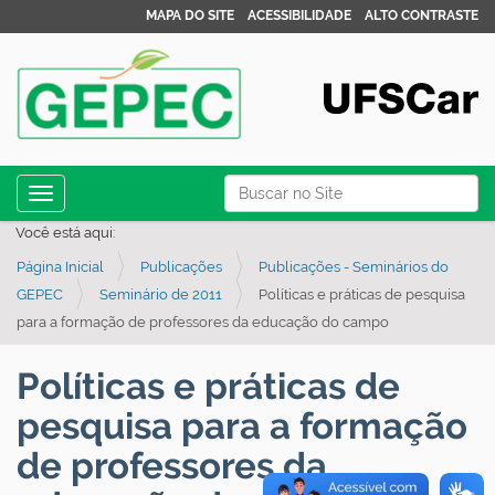
MAPA DO SITE
ACESSIBILIDADE
ALTO CONTRASTE
N
Busca
Toggle navigation
a
Busca Avançada…
Você está aqui:
v
Página Inicial
Publicações
Publicações - Seminários do
e
GEPEC
Seminário de 2011
Políticas e práticas de pesquisa
g
para a formação de professores da educação do campo
a
ç
Políticas e práticas de
ã
pesquisa para a formação
o
de professores da