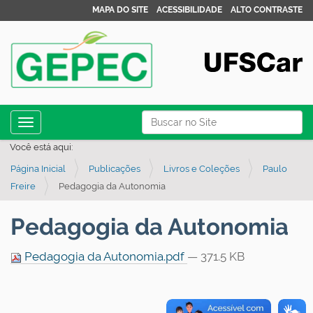
MAPA DO SITE
ACESSIBILIDADE
ALTO CONTRASTE
N
Busca
Toggle navigation
a
Busca Avançada…
Você está aqui:
v
Página Inicial
Publicações
Livros e Coleções
Paulo
e
Freire
Pedagogia da Autonomia
g
a
Pedagogia da Autonomia
ç
ã
Pedagogia da Autonomia.pdf
— 371.5 KB
o