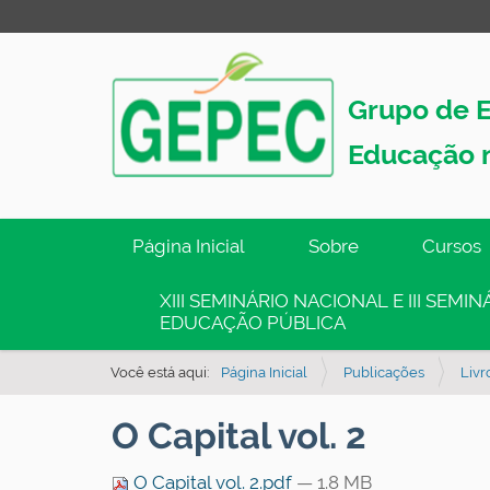
Grupo de E
Educação 
N
Página Inicial
Sobre
Cursos
a
v
XIII SEMINÁRIO NACIONAL E III SEM
EDUCAÇÃO PÚBLICA
e
g
Você está aqui:
Página Inicial
Publicações
Livr
a
ç
O Capital vol. 2
ã
o
O Capital vol. 2.pdf
— 1.8 MB