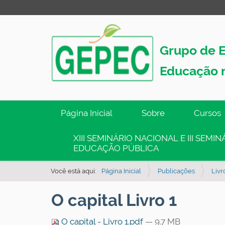
Grupo de E
Educação 
N
Página Inicial
Sobre
Cursos
a
v
XIII SEMINÁRIO NACIONAL E III SEM
EDUCAÇÃO PÚBLICA
e
g
Você está aqui:
Página Inicial
Publicações
Livr
a
ç
O capital Livro 1
ã
o
O capital - Livro 1.pdf
— 9.7 MB