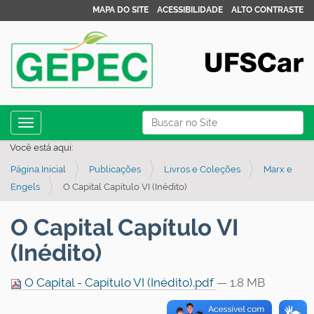
MAPA DO SITE
ACESSIBILIDADE
ALTO CONTRASTE
N
Busca
Toggle navigation
a
Busca Avançada…
Você está aqui:
v
Página Inicial
Publicações
Livros e Coleções
Marx e
e
Engels
O Capital Capítulo VI (Inédito)
g
a
O Capital Capítulo VI
ç
(Inédito)
ã
o
O Capital - Capítulo VI (Inédito).pdf
— 1.8 MB