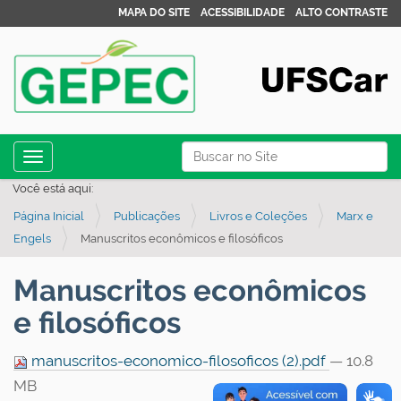
MAPA DO SITE
ACESSIBILIDADE
ALTO CONTRASTE
N
Busca
Toggle navigation
a
Busca Avançada…
Você está aqui:
v
Página Inicial
Publicações
Livros e Coleções
Marx e
e
Engels
Manuscritos econômicos e filosóficos
g
a
Manuscritos econômicos
ç
e filosóficos
ã
o
manuscritos-economico-filosoficos (2).pdf
— 10.8
MB