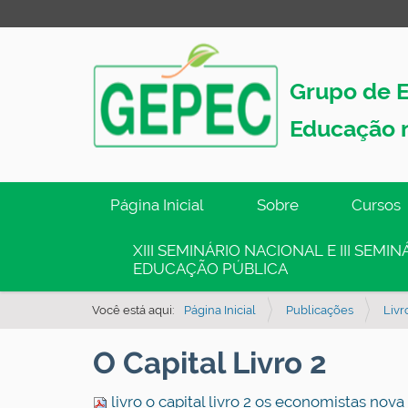
Grupo de E
Educação 
N
Página Inicial
Sobre
Cursos
a
v
XIII SEMINÁRIO NACIONAL E III SEM
EDUCAÇÃO PÚBLICA
e
g
Você está aqui:
Página Inicial
Publicações
Livr
a
ç
O Capital Livro 2
ã
o
livro o capital livro 2 os economistas nova