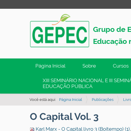
Grupo de E
Educação 
N
Página Inicial
Sobre
Cursos
a
v
XIII SEMINÁRIO NACIONAL E III SEM
EDUCAÇÃO PÚBLICA
e
g
Você está aqui:
Página Inicial
Publicações
Livr
a
ç
O Capital Vol. 3
ã
o
Karl Marx - O Capital livro 3 (Boitempo) (1)