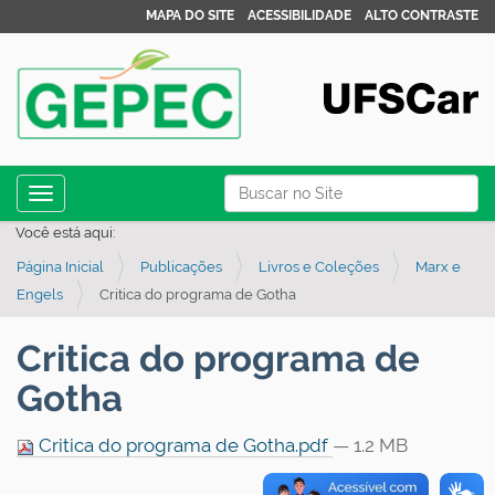
MAPA DO SITE
ACESSIBILIDADE
ALTO CONTRASTE
N
Busca
Toggle navigation
a
Busca Avançada…
Você está aqui:
v
Página Inicial
Publicações
Livros e Coleções
Marx e
e
Engels
Critica do programa de Gotha
g
a
Critica do programa de
ç
Gotha
ã
o
Critica do programa de Gotha.pdf
— 1.2 MB