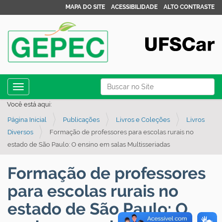
MAPA DO SITE
ACESSIBILIDADE
ALTO CONTRASTE
N
Busca
Toggle navigation
a
Busca Avançada…
Você está aqui:
v
Página Inicial
Publicações
Livros e Coleções
Livros
e
Diversos
Formação de professores para escolas rurais no
g
estado de São Paulo: O ensino em salas Multisseriadas
a
ç
Formação de professores
ã
para escolas rurais no
o
estado de São Paulo: O