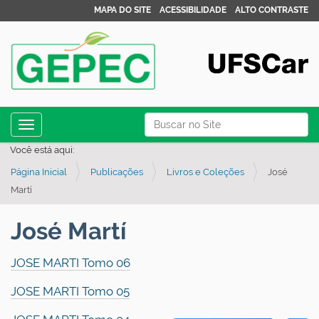
MAPA DO SITE
ACESSIBILIDADE
ALTO CONTRASTE
N
Busca
Toggle navigation
a
Busca Avançada…
Você está aqui:
v
Página Inicial
Publicações
Livros e Coleções
José
e
Martí
g
a
José Martí
ç
ã
JOSE MARTI Tomo 06
o
JOSE MARTI Tomo 05