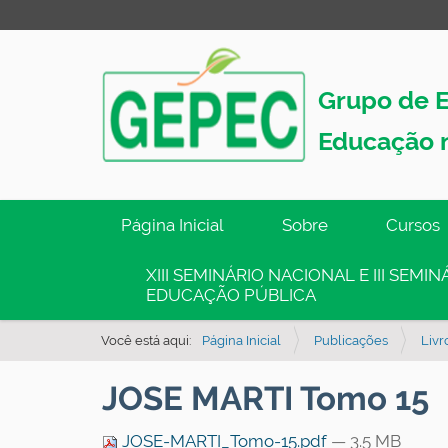
Grupo de E
Educação 
N
Página Inicial
Sobre
Cursos
a
v
XIII SEMINÁRIO NACIONAL E III SEM
EDUCAÇÃO PÚBLICA
e
g
Você está aqui:
Página Inicial
Publicações
Livr
a
ç
JOSE MARTI Tomo 15
ã
o
JOSE-MARTI_Tomo-15.pdf
— 3.5 MB