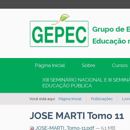
Grupo de E
Educação 
N
Página Inicial
Sobre
Cursos
a
v
XIII SEMINÁRIO NACIONAL E III SEM
EDUCAÇÃO PÚBLICA
e
g
Você está aqui:
Página Inicial
Publicações
Livr
a
ç
JOSE MARTI Tomo 11
ã
o
JOSE-MARTI_Tomo-11.pdf
— 5.1 MB