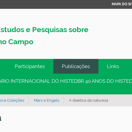
MAPA DO SI
studos e Pesquisas sobre
no Campo
Participantes
Publicações
Links
INÁRIO INTERNACIONAL DO HISTEDBR 40 ANOS DO HISTED
os e Coleções
Marx e Engels
A diaética da natureza
a