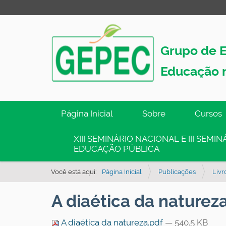
Grupo de E
Educação 
N
Página Inicial
Sobre
Cursos
a
v
XIII SEMINÁRIO NACIONAL E III SEM
EDUCAÇÃO PÚBLICA
e
g
Você está aqui:
Página Inicial
Publicações
Livr
a
ç
A diaética da naturez
ã
o
A diaética da natureza.pdf
— 540.5 KB